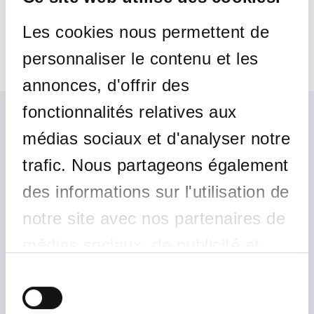
vincent.theret@skynet.be
Les cookies nous permettent de
personnaliser le contenu et les
PLUS D'INFOS
annonces, d'offrir des
fonctionnalités relatives aux
médias sociaux et d'analyser notre
trafic. Nous partageons également
Sculpture 1
des informations sur l'utilisation de
notre site avec nos partenaires de
médias sociaux, de publicité et
d'analyse, qui peuvent combiner
Sélection
du
celles-ci avec d'autres
consentement