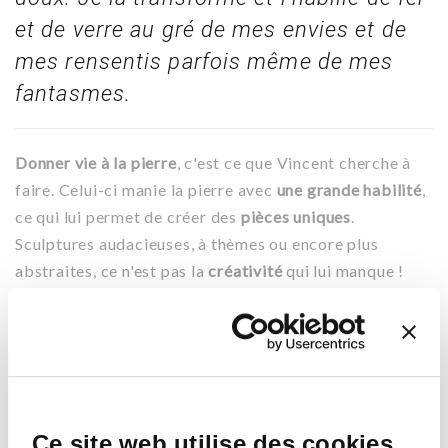
et de verre au gré de mes envies et de
mes rensentis parfois même de mes
fantasmes.
Donner vie à la pierre
, c'est ce que Vincent cherche à
faire. Celui-ci manie la pierre avec
une grande habilité
,
ce qui lui permet de créer des
pièces uniques
.
Sculptures audacieuses, à thèmes ou encore plus
abstraites, ce n'est pas la
créativité
qui lui manque !
Sculptons ensemble. Le partage a une place majeure
dans sa passion. C'est pourquoi il organise des
immersions pour vous apprendre à
modeler et sublimer
la pierre
.
Si cela vous intéresse, contactez Vincent sur
Ce site web utilise des cookies.