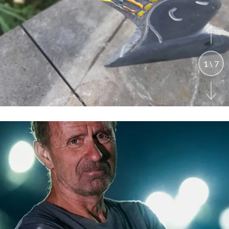
1
\
7